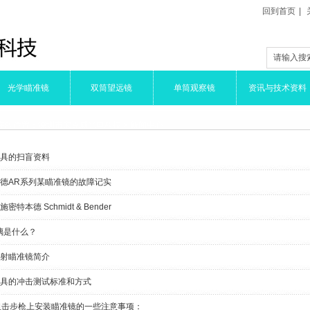
回到首页
|
威光电的
光学瞄准镜
双筒望远镜
单筒观察镜
资讯与技术资料
在的位置：
深圳市宋克威光电科技
>
新闻中心
具的扫盲资料
德AR系列某瞄准镜的故障记实
密特本德 Schmidt & Bender
璃是什么？
射瞄准镜简介
具的冲击测试标准和方式
狙击步枪上安装瞄准镜的一些注意事项：