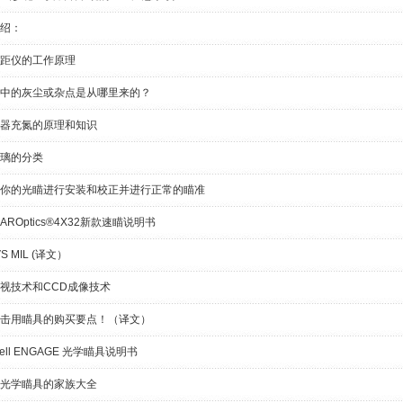
绍：
距仪的工作原理
中的灰尘或杂点是从哪里来的？
器充氮的原理和知识
璃的分类
你的光瞄进行安装和校正并进行正常的瞄准
AROptics®4X32新款速瞄说明书
VS MIL (译文）
视技术和CCD成像技术
击用瞄具的购买要点！（译文）
nell ENGAGE 光学瞄具说明书
光学瞄具的家族大全