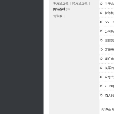
军用望远镜
|
民用望远镜
|
关于非
伪装器材
(0)
特等机
伪装服
|
SS1
公司历
变倍光
定倍光
超广角
美军的
全息式
201
瞄具的
共50条 