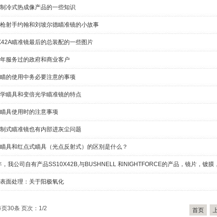
制冷式热成像产品的一些知识
枪射手约翰和刘坡尔德瞄准镜的小故事
0X42A瞄准镜最后的总装配的一些图片
年服务过的政府和商业客户
瞄的使用中务必要注意的事项
学瞄具和变倍光学瞄准镜的特点
瞄具使用时的注意事项
制式瞄准镜也有内部进灰尘问题
瞄具和红点式瞄具（光点反射式）的区别是什么？
3年，我公司自有产品SS10X42B,与BUSHNELL 和NIGHTFORCE的产品，镜片，
表面处理：关于阳极氧化
每页30条 页次：1/2
首页