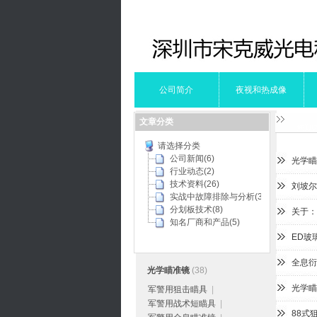
公司简介
夜视和热成像
文章分类
您现
请选择分类
公司新闻(6)
光学瞄
行业动态(2)
技术资料(26)
刘坡尔
实战中故障排除与分析(3)
分划板技术(8)
关于：施
知名厂商和产品(5)
ED玻
全息衍
光学瞄准镜
(38)
光学瞄
军警用狙击瞄具
|
军警用战术短瞄具
|
88式