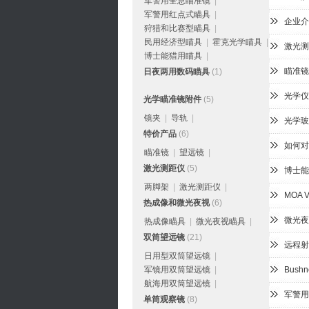
军警用全息瞄准镜
|
军警用红点式瞄具
|
企业介
狩猎和比赛型瞄具
|
民用经济型瞄具
|
霍克光学瞄具
|
激光测
博士能猎用瞄具
|
瞄准镜
日夜两用数码瞄具
(1)
光学仪
光学瞄准镜附件
(5)
镜夹
|
导轨
|
光学玻
特价产品
(6)
如何对
瞄准镜
|
望远镜
|
激光测距仪
(5)
博士能
两脚架
|
激光测距仪
|
MOA 
热成像和微光夜视
(6)
微光夜
热成像瞄具
|
微光夜视瞄具
|
双筒望远镜
(21)
远程射
日用型双筒望远镜
|
军镜用双筒望远镜
|
Bush
航海用双筒望远镜
|
军警用
单筒观察镜
(8)