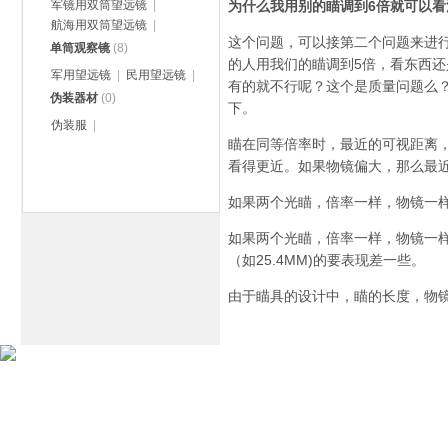
军镜用双筒望远镜
|
为什么我用别的瞄调到6倍就可以看
航海用双筒望远镜
|
这个问题，可以接第二个问题来进行
单筒观察镜
(8)
的人用我们的瞄调到5倍，看东西还
军用望远镜
|
民用望远镜
|
有的就不行呢？这个是质量问题么
伪装器材
(0)
下。
伪装服
|
瞄在同等倍率时，最近的可视距离
看得更近。如果物镜偏大，那么最
如果两个光瞄，倍率一样，物镜一
如果两个光瞄，倍率一样，物镜一样
（如25.4MM)的要表现差一些。
由于瞄具的设计中，瞄的长度，物
关于我们
|
|