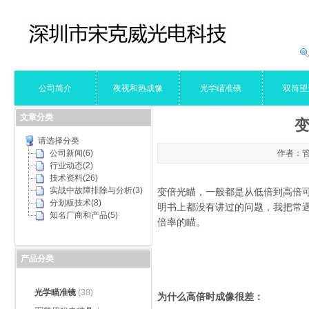
公司简介
夜视和热成像
光学瞄准镜
双筒望
文章分类
请选择分类
作者：管理
公司新闻(6)
行业动态(2)
技术资料(26)
实战中故障排除与分析(3)
变倍光瞄，一般都是从低倍到高倍可变
分划板技术(8)
明书上都没有讲过的问题，我把常遇
知名厂商和产品(5)
倍率的瞄。
产品分类
光学瞄准镜
(38)
为什么高倍时成像很差：