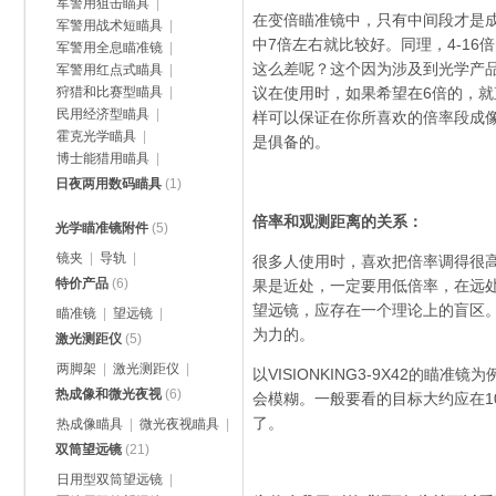
军警用狙击瞄具
|
在变倍瞄准镜中，只有中间段才是成
军警用战术短瞄具
|
中7倍左右就比较好。同理，4-16
军警用全息瞄准镜
|
这么差呢？这个因为涉及到光学产
军警用红点式瞄具
|
狩猎和比赛型瞄具
|
议在使用时，如果希望在6倍的，就直
民用经济型瞄具
|
样可以保证在你所喜欢的倍率段成
霍克光学瞄具
|
是俱备的。
博士能猎用瞄具
|
日夜两用数码瞄具
(1)
倍率和观测距离的关系：
光学瞄准镜附件
(5)
镜夹
|
导轨
|
很多人使用时，喜欢把倍率调得很
特价产品
(6)
果是近处，一定要用低倍率，在远
望远镜，应存在一个理论上的盲区
瞄准镜
|
望远镜
|
为力的。
激光测距仪
(5)
两脚架
|
激光测距仪
|
以VISIONKING3-9X42的
热成像和微光夜视
(6)
会模糊。一般要看的目标大约应在1
了。
热成像瞄具
|
微光夜视瞄具
|
双筒望远镜
(21)
日用型双筒望远镜
|